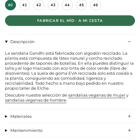
T
40
41
42
43
44
45
46
a
l
l
FABRICAR EL MÍO · A MI CESTA
a
Descripción
La sandalia Gandhi está fabricada con algodón reciclado. La
planta está compuesta de látex natural y corcho reciclado
procedente de tapones de botellas. En ella puedes distinguir la
talla y el logo marcado con eco-tinta de color verde (libre de
disolventes). La suela de goma EVA reciclada solo está cosida a
la planta, consiguiendo así comodidad, ligereza y
reciclabilidad. Todo hecho a mano bajo pedido en nuestro
propio taller de Elche.
Descubre nuestra selección de
sandalias veganas de mujer
y
sandalias veganas de hombre
.
Materiales
Mantenimiento