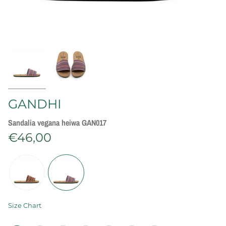
GANDHI
Sandalia vegana heiwa GAN017
€46,00
C
o
l
o
r
Size Chart