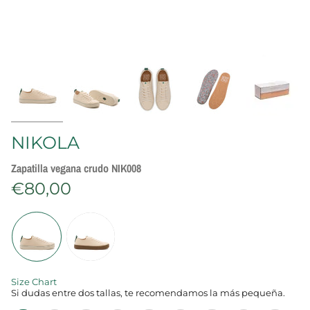
NIKOLA
Zapatilla vegana crudo NIK008
€80,00
C
o
l
o
r
Size Chart
‍Si dudas entre dos tallas, te recomendamos la más pequeña.