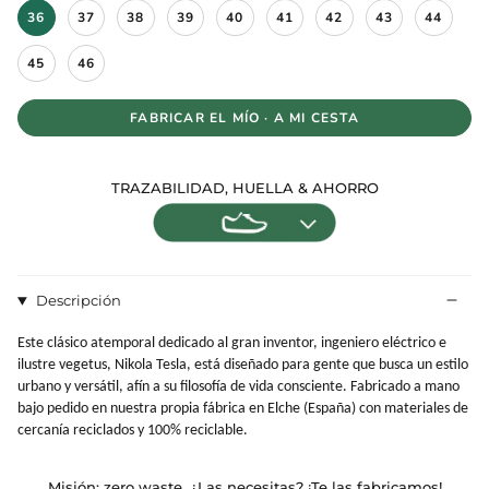
T
36
37
38
39
40
41
42
43
44
a
l
l
45
46
a
FABRICAR EL MÍO · A MI CESTA
TRAZABILIDAD, HUELLA & AHORRO
Descripción
Este clásico atemporal dedicado al gran inventor, ingeniero eléctrico e
ilustre vegetus, Nikola Tesla, está diseñado para gente que busca un estilo
urbano y versátil, afín a su filosofía de vida consciente. Fabricado a mano
bajo pedido en nuestra propia fábrica en Elche (España) con materiales de
cercanía reciclados y 100% reciclable.
Misión: zero waste. ¿Las necesitas? ¡Te las fabricamos!