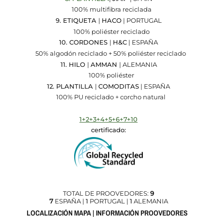
100% multifibra reciclada
9. ETIQUETA
|
HACO
| PORTUGAL
100% poliéster reciclado
10. CORDONES
|
H&C
| ESPAÑA
50% algodón reciclado + 50% poliéster reciclado
11. HILO
|
AMMAN
| ALEMANIA
100% poliéster
12. PLANTILLA
|
COMODITAS
| ESPAÑA
100% PU reciclado + corcho natural
1+2+3+4+5+6+7+10
certificado:
TOTAL DE PROOVEDORES:
9
7
ESPAÑA |
1
PORTUGAL |
1
ALEMANIA
LOCALIZACIÓN MAPA | INFORMACIÓN PROOVEDORES