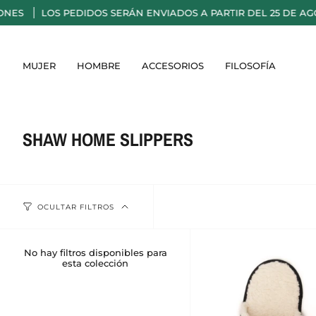
Ir
NES
LOS PEDIDOS SERÁN ENVIADOS A PARTIR DEL 25 DE AGO
al
contenido
MUJER
HOMBRE
ACCESORIOS
FILOSOFÍA
SHAW HOME SLIPPERS
OCULTAR FILTROS
No hay filtros disponibles para
esta colección