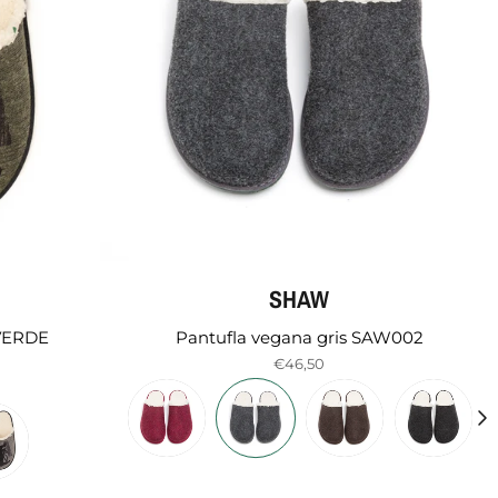
SHAW
 VERDE
Pantufla vegana gris SAW002
€46,50