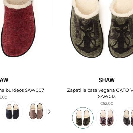
HAW
SHAW
gana burdeos SAW007
Zapatilla casa vegana GATO
SAW013
8,00
€52,00