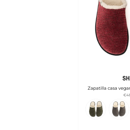
S
Zapatilla casa ve
€4